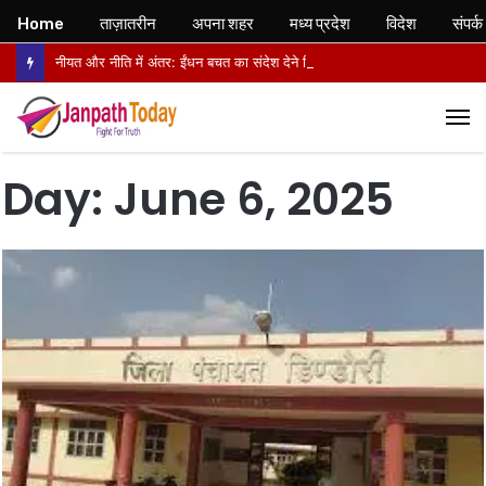
Home
ताज़ातरीन
अपना शहर
मध्य प्रदेश
विदेश
संपर्क
नीयत और नीति में अंतर: ईंधन बचत का संदेश देने निकले अफसर, वापसी में सरकारी वाहनों से लौटे
M
Day:
June 6, 2025