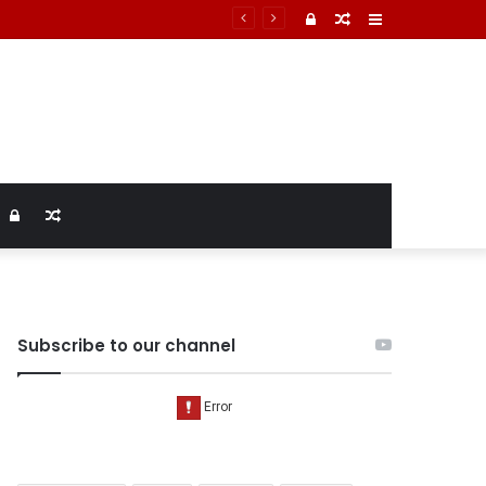
Log
Random
Sidebar
In
Article
Log
Random
In
Article
Subscribe to our channel