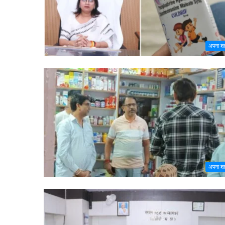
अपना श
अपना श