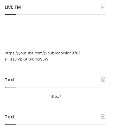
LIVE FM
https://youtube.com/@publicopinion978?
si=az0lVpKAKP6mo9uW
Text
http://
Text