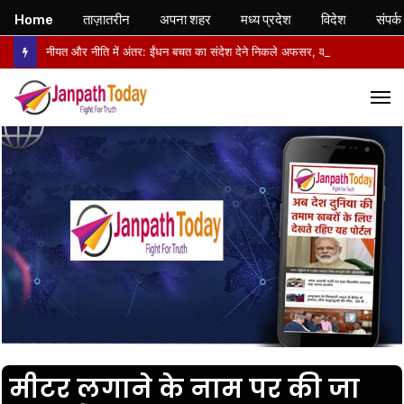
Home
ताज़ातरीन
अपना शहर
मध्य प्रदेश
विदेश
संपर्क
नीयत और नीति में अंतर: ईंधन बचत का संदेश देने निकले अफसर, वापसी में सरकारी वाहनों से लौटे
M
मीटर लगाने के नाम पर की जा