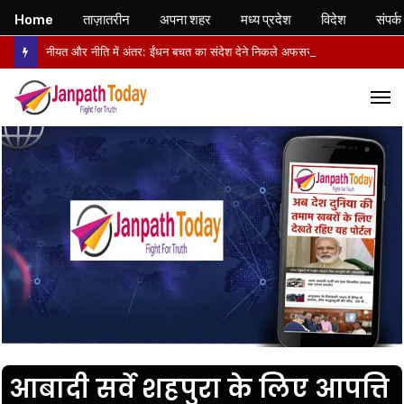
Home
ताज़ातरीन
अपना शहर
मध्य प्रदेश
विदेश
संपर्क
नीयत और नीति में अंतर: ईंधन बचत का संदेश देने निकले अफसर, वापसी में सरकारी वाहनों से लौटे
M
आबादी सर्वे शहपुरा के लिए आपत्ति