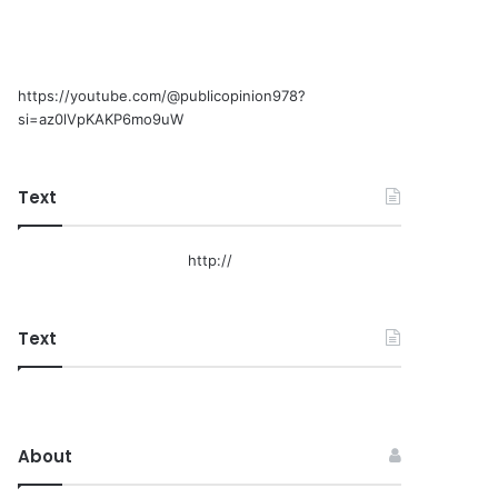
https://youtube.com/@publicopinion978?
si=az0lVpKAKP6mo9uW
Text
http://
Text
About