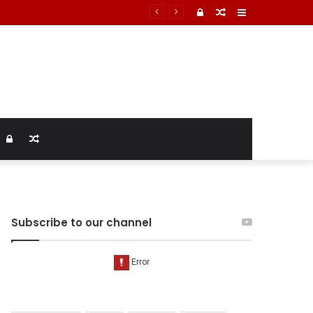
Log
Random
Sidebar
In
Article
Log
Random
In
Article
Subscribe to our channel