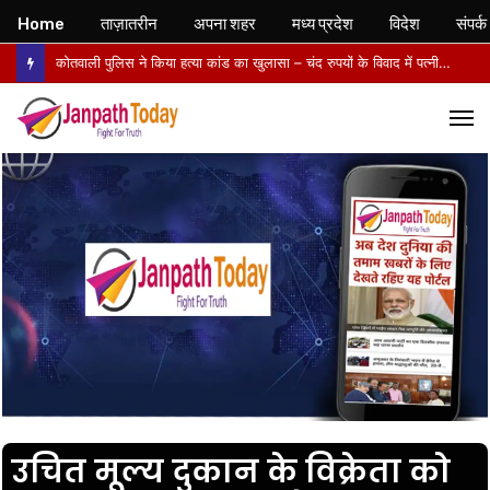
Home
ताज़ातरीन
अपना शहर
मध्य प्रदेश
विदेश
संपर्क
कोतवाली पुलिस ने किया हत्या कांड का खुलासा – चंद रुपयों के विवाद में पत्नी की पीट-पीटकर हत्या, पति गिरफ्तार- पोस्टमार्टम में तिल्ली फटने से मौत की पुष्टि
M
उचित मूल्य दुकान के विक्रेता को