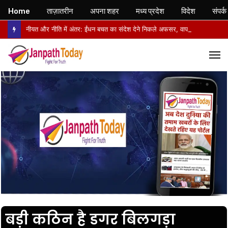
Home
ताज़ातरीन
अपना शहर
मध्य प्रदेश
विदेश
संपर्क
नीयत और नीति में अंतर: ईंधन बचत का संदेश देने निकले अफसर, वापसी में सरकारी वाहनों से लौटे
M
बड़ी कठिन है डगर बिलगड़ा