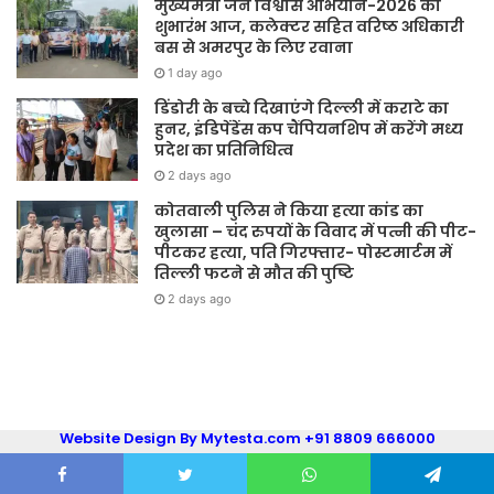
मुख्यमंत्री जन विश्वास अभियान-2026 का
शुभारंभ आज, कलेक्टर सहित वरिष्ठ अधिकारी
बस से अमरपुर के लिए रवाना
1 day ago
डिंडोरी के बच्चे दिखाएंगे दिल्ली में कराटे का
हुनर, इंडिपेंडेंस कप चैंपियनशिप में करेंगे मध्य
प्रदेश का प्रतिनिधित्व
2 days ago
कोतवाली पुलिस ने किया हत्या कांड का
खुलासा – चंद रुपयों के विवाद में पत्नी की पीट-
पीटकर हत्या, पति गिरफ्तार- पोस्टमार्टम में
तिल्ली फटने से मौत की पुष्टि
2 days ago
Website Design By Mytesta.com +91 8809 666000