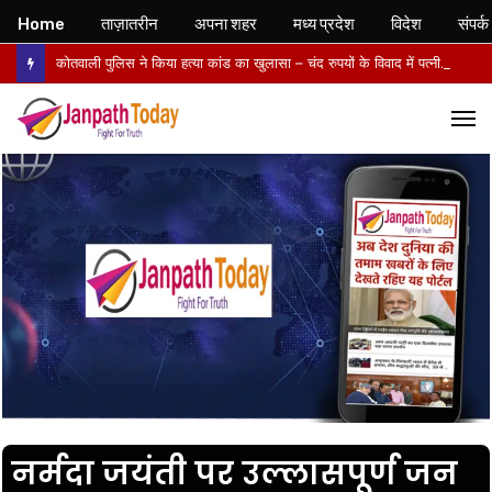
Home
ताज़ातरीन
अपना शहर
मध्य प्रदेश
विदेश
संपर्क
कोतवाली पुलिस ने किया हत्या कांड का खुलासा – चंद रुपयों के विवाद में पत्नी की पीट-पीटकर हत्या, पति गिरफ्तार- पोस्टमार्टम में तिल्ली फटने से मौत की पुष्टि
M
नर्मदा जयंती पर उल्लासपूर्ण जन