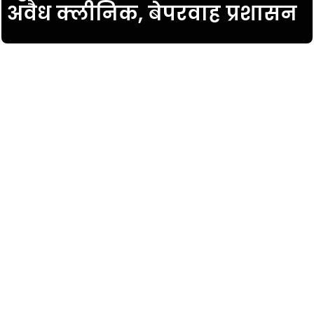
अवैध क्लीनिक, बेपरवाह प्रशासन