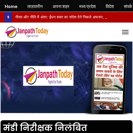
Home
ताज़ातरीन
अपना शहर
मध्य प्रदेश
विदेश
संपर्क
नीयत और नीति में अंतर: ईंधन बचत का संदेश देने निकले अफसर, वापसी में सरकारी वाहनों से लौटे
M
मंडी निरीक्षक निलंबित