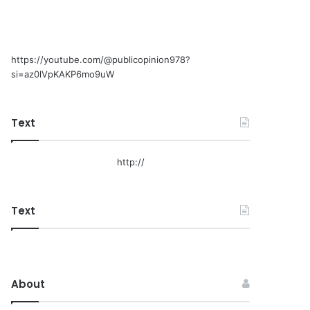
https://youtube.com/@publicopinion978?
si=az0lVpKAKP6mo9uW
Text
http://
Text
About