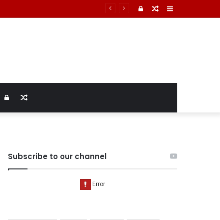
Log
Random
Sidebar
In
Article
Log
Random
In
Article
Subscribe to our channel