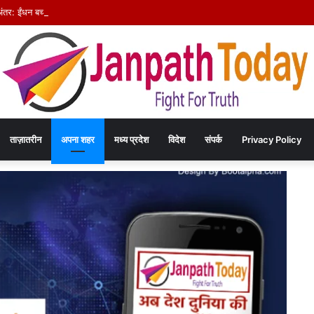
अंतर: ईंधन बचत का संदेश देने निकले अफसर, वापसी में सरकारी वाहनों से लौटे
ताज़ातरीन
अपना शहर
मध्य प्रदेश
विदेश
संपर्क
Privacy Policy