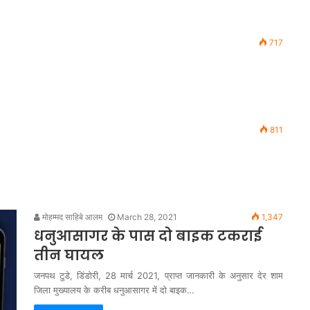
717
811
मोहम्मद साहिबे आलम
March 28, 2021
1,347
धनुआसागर के पास दो बाइक टकराई
तीन घायल
जनपथ टुडे, डिंडोरी, 28 मार्च 2021, प्राप्त जानकारी के अनुसार देर शाम
जिला मुख्यालय के करीब धनुआसागर में दो बाइक…