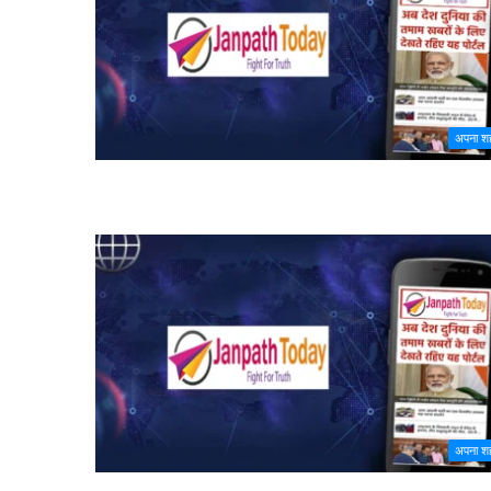
अपना श
अपना श