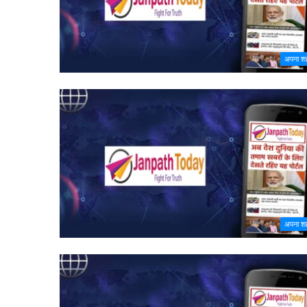
अपना श
अपना श