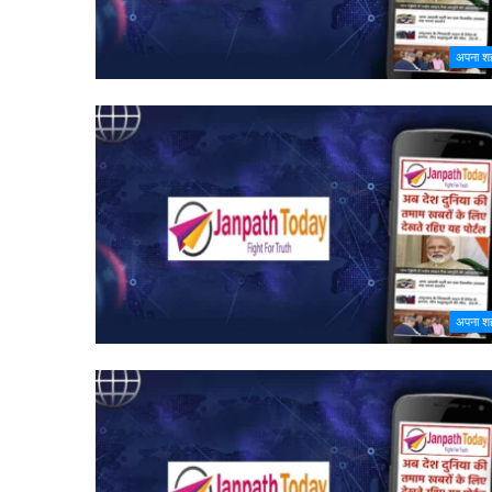
अपना श
अपना श