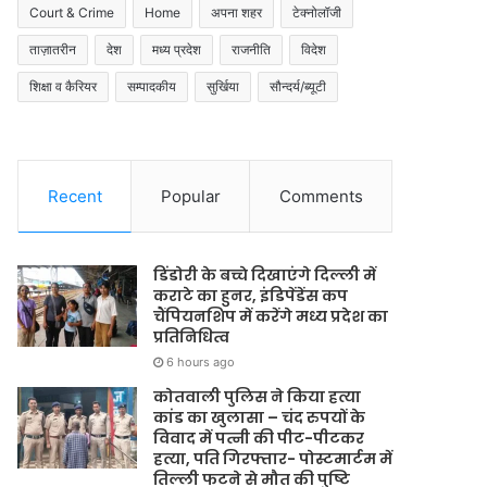
Court & Crime
Home
अपना शहर
टेक्नोलॉजी
ताज़ातरीन
देश
मध्य प्रदेश
राजनीति
विदेश
शिक्षा व कैरियर
सम्पादकीय
सुर्खिया
सौन्दर्य/ब्यूटी
Recent
Popular
Comments
डिंडोरी के बच्चे दिखाएंगे दिल्ली में
कराटे का हुनर, इंडिपेंडेंस कप
चैंपियनशिप में करेंगे मध्य प्रदेश का
प्रतिनिधित्व
6 hours ago
कोतवाली पुलिस ने किया हत्या
कांड का खुलासा – चंद रुपयों के
विवाद में पत्नी की पीट-पीटकर
हत्या, पति गिरफ्तार- पोस्टमार्टम में
तिल्ली फटने से मौत की पुष्टि