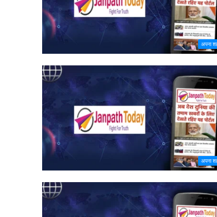
अपना श
अपना श