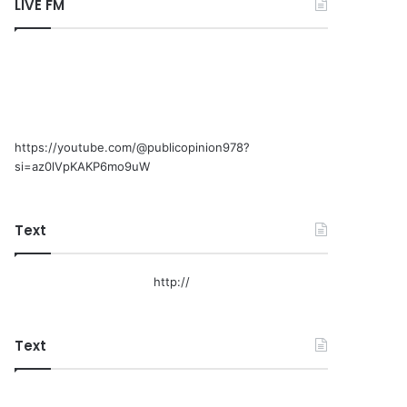
LIVE FM
https://youtube.com/@publicopinion978?
si=az0lVpKAKP6mo9uW
Text
http://
Text