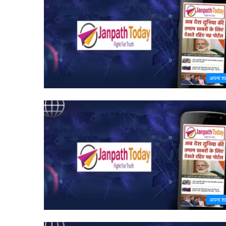
अपना श
अपना श