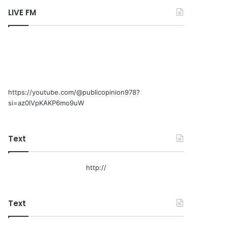
LIVE FM
https://youtube.com/@publicopinion978?
si=az0lVpKAKP6mo9uW
Text
http://
Text