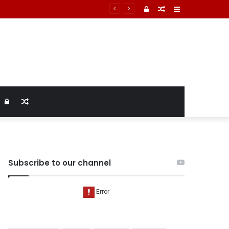
Log
Random
Sidebar
In
Article
Log
Random
In
Article
Subscribe to our channel