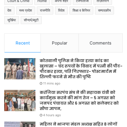
Court & Crime
Home
अपना शहर
टेक्नोलॉजी
ताज़ातरीन
देश
मध्य प्रदेश
राजनीति
विदेश
शिक्षा व कैरियर
सम्पादकीय
सुर्खिया
सौन्दर्य/ब्यूटी
Recent
Popular
Comments
कोतवाली पुलिस ने किया हत्या कांड का
खुलासा – चंद रुपयों के विवाद में पत्नी की पीट-
पीटकर हत्या, पति गिरफ्तार- पोस्टमार्टम में
तिल्ली फटने से मौत की पुष्टि
11 mins ago
करंजिया सरपंच संघ ने की सहायक यंत्री को
कार्यमुक्त करने की मांग तेज – 5 अगस्त को
जनपद पंचायत और 6 अगस्त को कलेक्टर को
सौंपा ज्ञापन,
4 hours ago
महिला ने भाजपा मंडल अध्यक्ष सहित 8 लोगों