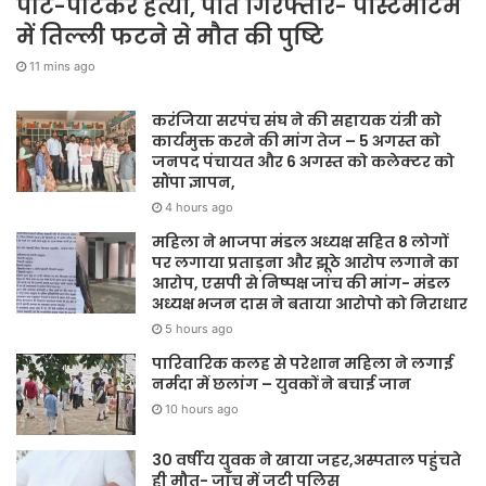
पीट-पीटकर हत्या, पति गिरफ्तार- पोस्टमार्टम
में तिल्ली फटने से मौत की पुष्टि
11 mins ago
करंजिया सरपंच संघ ने की सहायक यंत्री को
कार्यमुक्त करने की मांग तेज – 5 अगस्त को
जनपद पंचायत और 6 अगस्त को कलेक्टर को
सौंपा ज्ञापन,
4 hours ago
महिला ने भाजपा मंडल अध्यक्ष सहित 8 लोगों
पर लगाया प्रताड़ना और झूठे आरोप लगाने का
आरोप, एसपी से निष्पक्ष जांच की मांग- मंडल
अध्यक्ष भजन दास ने बताया आरोपो को निराधार
5 hours ago
पारिवारिक कलह से परेशान महिला ने लगाई
नर्मदा में छलांग – युवकों ने बचाई जान
10 hours ago
30 वर्षीय युवक ने खाया जहर,अस्पताल पहुंचते
ही मौत- जाँच में जुटी पुलिस