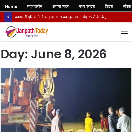
Home
ताज़ातरीन
अपना शहर
मध्य प्रदेश
विदेश
संपर्क
कोतवाली पुलिस ने किया हत्या कांड का खुलासा – चंद रुपयों के विवाद में पत्नी की पीट-पीटकर हत्या, पति गिरफ्तार- पोस्टमार्टम में तिल्ली फटने से मौत की पुष्टि
M
Day:
June 8, 2026